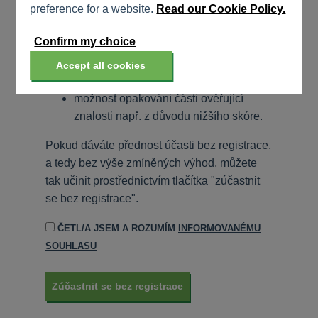
preference for a website.
Read our Cookie Policy.
znalosti,
možnost vyplnit dotazník v několika
časových úsecích, tj. uložit své
odpovědi, přerušit šetření a pokračovat
později,
možnost opakování části ověřující
znalosti např. z důvodu nižšího skóre.
Pokud dáváte přednost účasti bez registrace,
a tedy bez výše zmíněných výhod, můžete
tak učinit prostřednictvím tlačítka "zúčastnit
se bez registrace".
ČETL/A JSEM A ROZUMÍM
INFORMOVANÉMU
SOUHLASU
Zúčastnit se bez registrace