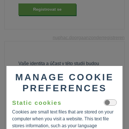
Registrovat se
nuphac.doorgaanzonderregistreren
Vaše identita a účast v této studii budou
považovány za přísně důvěrné. Identifikace
MANAGE COOKIE
nebude možná již během analýzy dat a
žádným způsobem ani při prezentaci
PREFERENCES
výsledků tohoto šetření. Možnost vytvoření
účtu pro účast v tomto šetření sebou nese
Static cookies
následující benefity:
Cookies are small text files that are stored on your
možnost obdržet certifikát o účasti s
computer when you visit a website. This text file
stores information, such as your language
konečným výslekem části ověřující