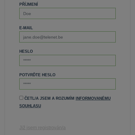
PŘÍJMENÍ
E-MAIL
HESLO
POTVRĎTE HESLO
ČETL/A JSEM A ROZUMÍM
INFORMOVANÉMU
SOUHLASU
Již jsem registrován/a