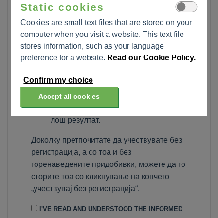
креирате сметка за да учествувате во
Static cookies
оваа анкета заради следниве придобивки:
Cookies are small text files that are stored on your
computer when you visit a website. This text file
може да добиете сертификат за
stores information, such as your language
учество со вашиот резултат по
preference for a website.
Read our Cookie Policy.
оценувањето
можете да го паузирате прашалникот
и да продолжите подоцна
можете да преземете прашања за
знаење во друг момент во случај на
лош резултат.
Доколку претпочитате да учествувате без
регистрација, а со тоа и без
горенаведените придобивки, можете да го
сторите тоа со кликнување на копчето
„учествувај без регистрација“.
I'VE READ AND UNDERSTOOD THE
INFORMED